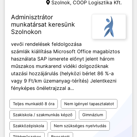
Szolnok,
COOP Logisztika Kft.
Adminisztrátor
munkatársat keresünk
Szolnokon
vevői rendelések feldolgozása
számlák kiállítása Microsoft Office magabiztos
használata SAP ismerete előnyt jelent három
műszakos munkarend vidéki dolgozóknak
utazási hozzájárulás (helyközi bérlet 86 %-a
vagy 9 Ft/km üzemanyag-térítés) Jelentkezni
fényképes önéletrajzzal a...
Teljes munkaidő 8 óra
Nem igényel tapasztalatot
Szakiskola / szakmunkás képző
Gimnázium
Szakközépiskola
Nem szükséges nyelvtudás
Többműszakos
Beosztott