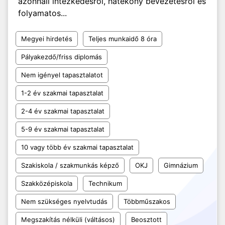
azonnali intézkedésről, hatékony bevezetésről és
folyamatos...
Megyei hirdetés
Teljes munkaidő 8 óra
Pályakezdő/friss diplomás
Nem igényel tapasztalatot
1-2 év szakmai tapasztalat
2-4 év szakmai tapasztalat
5-9 év szakmai tapasztalat
10 vagy több év szakmai tapasztalat
Szakiskola / szakmunkás képző
OKJ
Gimnázium
Szakközépiskola
Technikum
Nem szükséges nyelvtudás
Többműszakos
Megszakítás nélküli (váltásos)
Beosztott