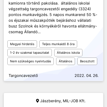
kamionra történő pakolása. általános iskolai
végzettség targoncavezetői engedély (3324)
pontos munkavégzés. 5 napos munkarend 50 %-
os éjszakai műszakpótlék bejáráshoz vállalati
busz Szolnok és környékéről havonta ellátmány-
csomag Állandó...
Megyei hirdetés
Teljes munkaidő 8 óra
1-2 év szakmai tapasztalat
Általános iskola
Nem szükséges nyelvtudás
Általános
Beosztott
Targoncavezető
2022. 04. 26.
Jászberény,
MIL-JOB Kft.