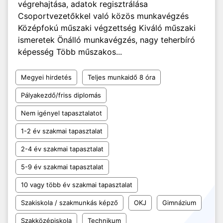
végrehajtása, adatok regisztrálása
Csoportvezetőkkel való közös munkavégzés
Középfokú műszaki végzettség Kiváló műszaki
ismeretek Önálló munkavégzés, nagy teherbíró
képesség Több műszakos...
Megyei hirdetés
Teljes munkaidő 8 óra
Pályakezdő/friss diplomás
Nem igényel tapasztalatot
1-2 év szakmai tapasztalat
2-4 év szakmai tapasztalat
5-9 év szakmai tapasztalat
10 vagy több év szakmai tapasztalat
Szakiskola / szakmunkás képző
OKJ
Gimnázium
Szakközépiskola
Technikum