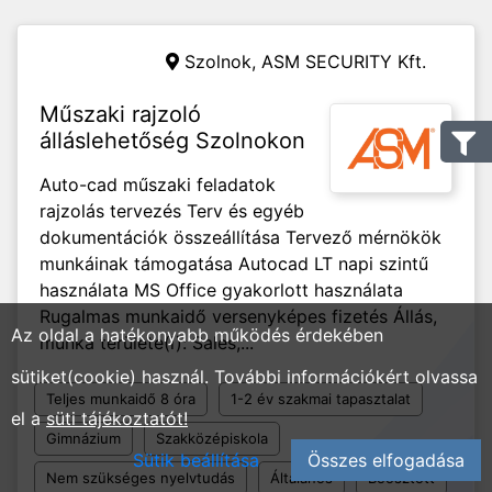
Szolnok,
ASM SECURITY Kft.
Műszaki rajzoló
álláslehetőség Szolnokon
Auto-cad műszaki feladatok
rajzolás tervezés Terv és egyéb
dokumentációk összeállítása Tervező mérnökök
munkáinak támogatása Autocad LT napi szintű
használata MS Office gyakorlott használata
Rugalmas munkaidő versenyképes fizetés Állás,
Az oldal a hatékonyabb működés érdekében
munka területe(i): Sales,...
sütiket(cookie) használ. További információkért olvassa
Teljes munkaidő 8 óra
1-2 év szakmai tapasztalat
el a
süti tájékoztatót!
Gimnázium
Szakközépiskola
Sütik beállítása
Összes elfogadása
Nem szükséges nyelvtudás
Általános
Beosztott