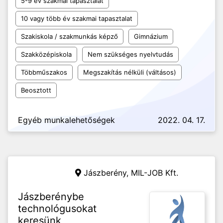
5-9 év szakmai tapasztalat
10 vagy több év szakmai tapasztalat
Szakiskola / szakmunkás képző
Gimnázium
Szakközépiskola
Nem szükséges nyelvtudás
Többműszakos
Megszakítás nélküli (váltásos)
Beosztott
Egyéb munkalehetőségek
2022. 04. 17.
Jászberény,
MIL-JOB Kft.
Jászberénybe
technológusokat
keresünk