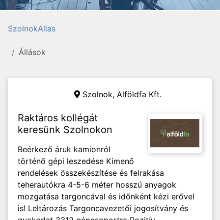
SzolnokAllas
Állások
Szolnok,
Alföldfa Kft.
Raktáros kollégát
keresünk Szolnokon
Beérkező áruk kamionról
történő gépi leszedése Kimenő
rendelések összekészítése és felrakása
teherautókra 4-5-6 méter hosszú anyagok
mozgatása targoncával és időnként kézi erővel
is! Leltározás Targoncavezetői jogosítvány és