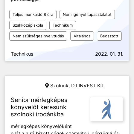
Teljes munkaidő 8 óra
Nem igényel tapasztalatot
Szakközépiskola
Technikum
Nem szükséges nyelvtudás
Általános
Beosztott
Technikus
2022. 01. 31.
Szolnok,
DT.INVEST Kft.
Senior mérlegképes
könyvelőt keresünk
szolnoki irodánkba
mérlegképes könyvelőként
ellátja a rá bízott cégek számviteli, pénzügyi és