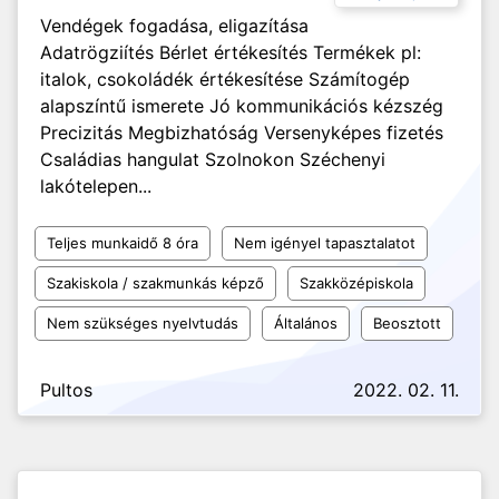
Vendégek fogadása, eligazítása
Adatrögziítés Bérlet értékesítés Termékek pl:
italok, csokoládék értékesítése Számítogép
alapszíntű ismerete Jó kommunikációs kézszég
Precizitás Megbizhatóság Versenyképes fizetés
Családias hangulat Szolnokon Széchenyi
lakótelepen...
Teljes munkaidő 8 óra
Nem igényel tapasztalatot
Szakiskola / szakmunkás képző
Szakközépiskola
Nem szükséges nyelvtudás
Általános
Beosztott
Pultos
2022. 02. 11.