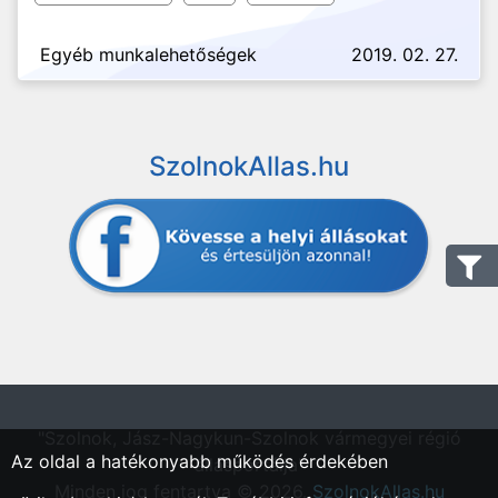
Egyéb munkalehetőségek
2019. 02. 27.
SzolnokAllas.hu
"Szolnok, Jász-Nagykun-Szolnok vármegyei régió
Az oldal a hatékonyabb működés érdekében
állásportálja"
Minden jog fentartva © 2026.
SzolnokAllas.hu