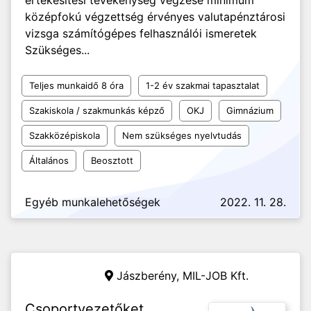
értékesítési tevékenység végzése minimum
középfokú végzettség érvényes valutapénztárosi
vizsga számítógépes felhasználói ismeretek
Szükséges...
Teljes munkaidő 8 óra
1-2 év szakmai tapasztalat
Szakiskola / szakmunkás képző
OKJ
Gimnázium
Szakközépiskola
Nem szükséges nyelvtudás
Általános
Beosztott
Egyéb munkalehetőségek
2022. 11. 28.
Jászberény,
MIL-JOB Kft.
Csoportvezetőket