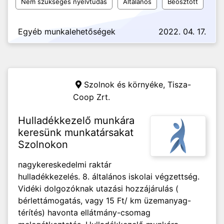
Nem szükséges nyelvtudás
Általános
Beosztott
Egyéb munkalehetőségek
2022. 04. 17.
Szolnok és környéke,
Tisza-
Coop Zrt.
Hulladékkezelő munkára
keresünk munkatársakat
Szolnokon
nagykereskedelmi raktár
hulladékkezelés. 8. általános iskolai végzettség.
Vidéki dolgozóknak utazási hozzájárulás (
bérlettámogatás, vagy 15 Ft/ km üzemanyag-
térítés) havonta ellátmány-csomag