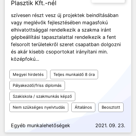
Plasztik Kft.-nél
szívesen részt vesz új projektek beindításában
vagy meglévők fejlesztésében magasfokú
elhivatottsággal rendelkezik a szakma iránt
gépbeállítási tapasztalattal rendelkezik a fent
felsorolt területekről szeret csapatban dolgozni
és akár kisebb csoportokat irányítani min.
középfokú...
Megyei hirdetés
Teljes munkaidő 8 óra
Pályakezdő/friss diplomás
Szakiskola / szakmunkás képző
Nem szükséges nyelvtudás
Általános
Beosztott
Egyéb munkalehetőségek
2021. 09. 23.