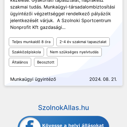
kezelése. Gyakorlati tapasztalat, naprakész
szakmai tudás. Munkaügyi-társadalombiztosítási
ügyintézői végzettséggel rendelkező pályázók
jelentkezését várjuk. A Szolnoki Sportcentrum
Nonprofit Kft gazdasági...
Teljes munkaidő 8 óra
2-4 év szakmai tapasztalat
Szakközépiskola
Nem szükséges nyelvtudás
Általános
Beosztott
Munkaügyi ügyintéző
2024. 08. 21.
SzolnokAllas.hu