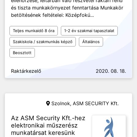
ellenőrzése, leltárban való részvétel raktári rend
és tiszta munkakörnyezet fenntartása Munkakör
betöltésének feltételei: Középfokú...
Teljes munkaidő 8 óra
1-2 év szakmai tapasztalat
Szakiskola / szakmunkás képző
Általános
Beosztott
Raktárkezelő
2020. 08. 18.
Szolnok,
ASM SECURITY Kft.
Az ASM Security Kft.-hez
elektronikai műszerész
munkatársat keresünk