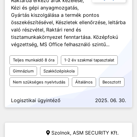
Raktárba érkező áruk kezelése,
Kézi és gépi anyagmozgatás,
Gyártás kiszolgálása a termék pontos
összekészítésével, Készletek ellenőrzése, leltárba
való részvétel, Raktári rend és
tisztamunkakörnyezet fenntartása. Középfokú
végzettség, MS Office felhasználó szintű...
Teljes munkaidő 8 óra
1-2 év szakmai tapasztalat
Gimnázium
Szakközépiskola
Nem szükséges nyelvtudás
Általános
Beosztott
Logisztikai ügyintéző
2025. 06. 30.
Szolnok,
ASM SECURITY Kft.