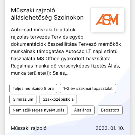
Műszaki rajzoló
álláslehetőség Szolnokon
Auto-cad műszaki feladatok
rajzolás tervezés Terv és egyéb
dokumentációk összeállítása Tervező mérnökök
munkáinak támogatása Autocad LT napi szintű
használata MS Office gyakorlott használata
Rugalmas munkaidő versenyképes fizetés Állás,
munka területe(i): Sales,...
Teljes munkaidő 8 óra
1-2 év szakmai tapasztalat
Gimnázium
Szakközépiskola
Nem szükséges nyelvtudás
Általános
Beosztott
Műszaki rajzoló
2022. 01. 10.