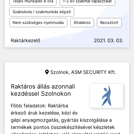
Teljes munkaidő 8 óra
1-2 év szakmai tapasztalat
Szakiskola / szakmunkás képző
Nem szükséges nyelvtudás
Általános
Beosztott
Raktárkezelő
2021. 03. 03.
Szolnok,
ASM SECURITY Kft.
Raktáros állás azonnali
kezdéssel Szolnokon
Főbb feladatok: Raktárba
érkező áruk kezelése, kézi és
gépi anyagmozgatás, gyártás kiszolgálása a
termékek pontos összekészítésével készletek