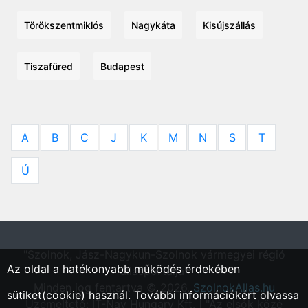
Törökszentmiklós
Nagykáta
Kisújszállás
Tiszafüred
Budapest
A
B
C
J
K
M
N
S
T
Ú
"Szolnok, Jász-Nagykun-Szolnok vármegyei régió
Az oldal a hatékonyabb működés érdekében
állásportálja"
Minden jog fentartva © 2026.
SzolnokAllas.hu
sütiket(cookie) használ. További információkért olvassa
Üzemeltető: IT-Nav Hungary Kft. | "Az elsők közé