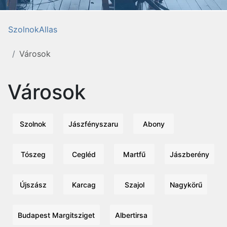
SzolnokAllas
Városok
Városok
Szolnok
Jászfényszaru
Abony
Tószeg
Cegléd
Martfű
Jászberény
Újszász
Karcag
Szajol
Nagykörű
Budapest Margitsziget
Albertirsa