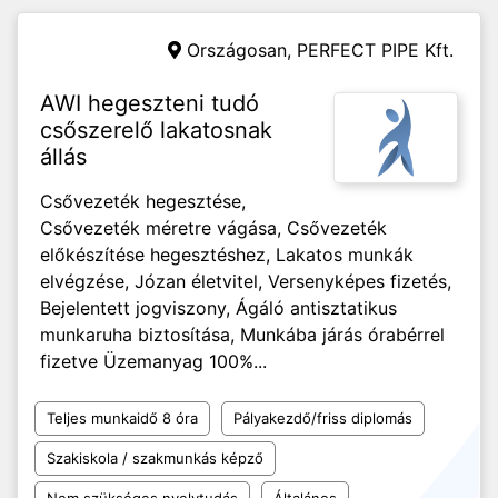
Országosan,
PERFECT PIPE Kft.
AWI hegeszteni tudó
csőszerelő lakatosnak
állás
Csővezeték hegesztése,
Csővezeték méretre vágása, Csővezeték
előkészítése hegesztéshez, Lakatos munkák
elvégzése, Józan életvitel, Versenyképes fizetés,
Bejelentett jogviszony, Ágáló antisztatikus
munkaruha biztosítása, Munkába járás órabérrel
fizetve Üzemanyag 100%...
Teljes munkaidő 8 óra
Pályakezdő/friss diplomás
Szakiskola / szakmunkás képző