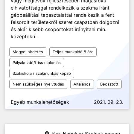
vagy meglévők fejlesztésében magasfokú
elhivatottsággal rendelkezik a szakma iránt
gépbeállítási tapasztalattal rendelkezik a fent
felsorolt területekről szeret csapatban dolgozni
és akár kisebb csoportokat irányítani min.
középfokú...
Megyei hirdetés
Teljes munkaidő 8 óra
Pályakezdő/friss diplomás
Szakiskola / szakmunkás képző
Nem szükséges nyelvtudás
Általános
Beosztott
Egyéb munkalehetőségek
2021. 09. 23.
Jász-Nagykun-Szolnok megye,