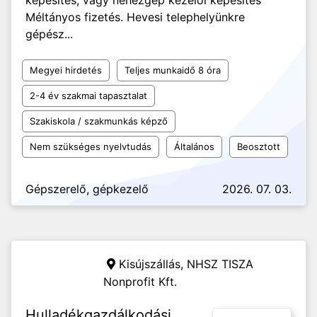
képesítés, vagy nehézgép kezelői képesítés
Méltányos fizetés. Hevesi telephelyünkre
gépész...
Megyei hirdetés
Teljes munkaidő 8 óra
2-4 év szakmai tapasztalat
Szakiskola / szakmunkás képző
Nem szükséges nyelvtudás
Általános
Beosztott
Gépszerelő, gépkezelő
2026. 07. 03.
Kisújszállás,
NHSZ TISZA
Nonprofit Kft.
Hulladékgazdálkodási