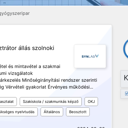
gyógyszeripar
trátor állás szolnoki
tel és mintavétel a szakmai
umi vizsgálatok
K
rkezelés Minőségirányítási rendszer szerinti
 Vérvételi gyakorlat Érvényes működési...
asztalat
Szakiskola / szakmunkás képző
OKJ
kséges nyelvtudás
Általános
Beosztott