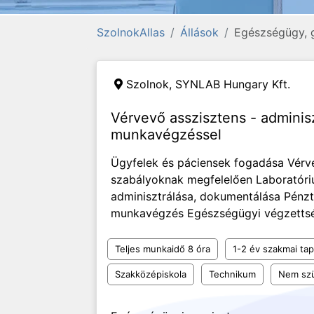
SzolnokAllas
Állások
Egészségügy, 
Szolnok,
SYNLAB Hungary Kft.
Vérvevő asszisztens - adminisz
munkavégzéssel
Ügyfelek és páciensek fogadása Vérvé
szabályoknak megfelelően Laboratóri
adminisztrálása, dokumentálása Pénztá
munkavégzés Egészségügyi végzettség
Teljes munkaidő 8 óra
1-2 év szakmai tap
Szakközépiskola
Technikum
Nem szü