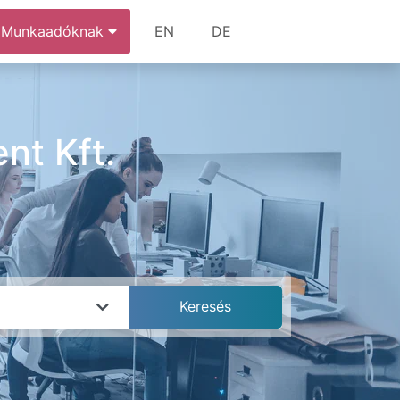
Munkaadóknak
EN
DE
nt Kft.