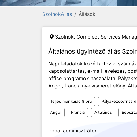
SzolnokAllas
Állások
Szolnok,
Complect Services Manag
Általános ügyintéző állás Szo
Napi feladatok közé tartozik: számláz
kapcsolattartás, e-mail levelezés, pos
office programok használata. Pályakez
Angol, francia nyelvismeret előny. Álta
Teljes munkaidő 8 óra
Pályakezdő/friss d
Angol
Francia
Általános
Beoszto
Irodai adminisztrátor