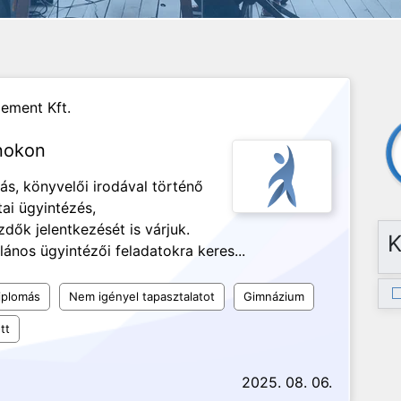
ement Kft.
lnokon
ás, könyvelői irodával történő
tai ügyintézés,
dők jelentkezését is várjuk.
K
lános ügyintézői feladatokra keres...
iplomás
Nem igényel tapasztalatot
Gimnázium
tt
2025. 08. 06.