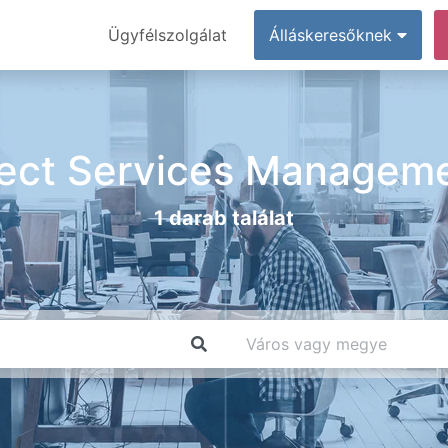
Ügyfélszolgálat
Álláskeresőknek
ct Services Manageme
1 darab találat