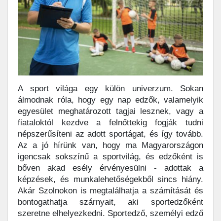
A sport világa egy külön univerzum. Sokan
álmodnak róla, hogy egy nap edzők, valamelyik
egyesület meghatározott tagjai lesznek, vagy a
fiataloktól kezdve a felnőttekig fogják tudni
népszerűsíteni az adott sportágat, és így tovább.
Az a jó hírünk van, hogy ma Magyarországon
igencsak sokszínű a sportvilág, és edzőként is
bőven akad esély érvényesülni - adottak a
képzések, és munkalehetőségekből sincs hiány.
Akár Szolnokon is megtalálhatja a számítását és
bontogathatja szárnyait, aki sportedzőként
szeretne elhelyezkedni. Sportedző, személyi edző