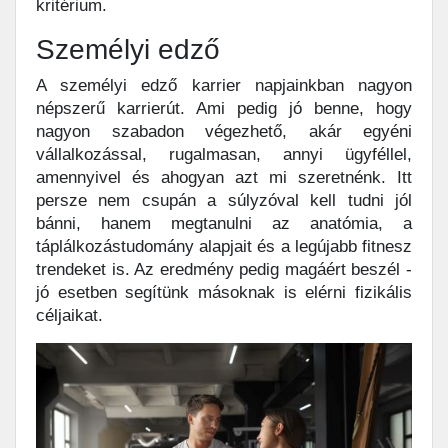
kritérium.
Személyi edző
A személyi edző karrier napjainkban nagyon
népszerű karrierút. Ami pedig jó benne, hogy
nagyon szabadon végezhető, akár egyéni
vállalkozással, rugalmasan, annyi ügyféllel,
amennyivel és ahogyan azt mi szeretnénk. Itt
persze nem csupán a súlyzóval kell tudni jól
bánni, hanem megtanulni az anatómia, a
táplálkozástudomány alapjait és a legújabb fitnesz
trendeket is. Az eredmény pedig magáért beszél -
jó esetben segítünk másoknak is elérni fizikális
céljaikat.