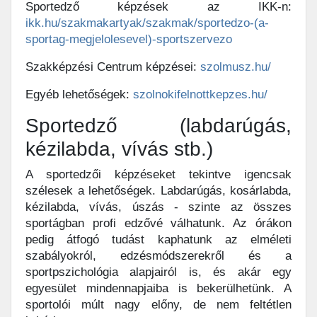
Sportedző képzések az IKK-n:
ikk.hu/szakmakartyak/szakmak/sportedzo-(a-
sportag-megjelolesevel)-sportszervezo
Szakképzési Centrum képzései:
szolmusz.hu/
Egyéb lehetőségek:
szolnokifelnottkepzes.hu/
Sportedző (labdarúgás,
kézilabda, vívás stb.)
A sportedzői képzéseket tekintve igencsak
szélesek a lehetőségek. Labdarúgás, kosárlabda,
kézilabda, vívás, úszás - szinte az összes
sportágban profi edzővé válhatunk. Az órákon
pedig átfogó tudást kaphatunk az elméleti
szabályokról, edzésmódszerekről és a
sportpszichológia alapjairól is, és akár egy
egyesület mindennapjaiba is bekerülhetünk. A
sportolói múlt nagy előny, de nem feltétlen