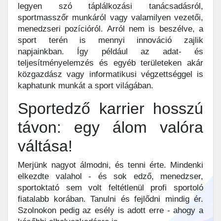
legyen szó táplálkozási tanácsadásról,
sportmasszőr munkáról vagy valamilyen vezetői,
menedzseri pozícióról. Arról nem is beszélve, a
sport terén is mennyi innováció zajlik
napjainkban. Így például az adat- és
teljesítményelemzés és egyéb területeken akár
közgazdász vagy informatikusi végzettséggel is
kaphatunk munkát a sport világában.
Sportedző karrier hosszú
távon: egy álom valóra
váltása!
Merjünk nagyot álmodni, és tenni érte. Mindenki
elkezdte valahol - és sok edző, menedzser,
sportoktató sem volt feltétlenül profi sportoló
fiatalabb korában. Tanulni és fejlődni mindig ér.
Szolnokon pedig az esély is adott erre - ahogy a