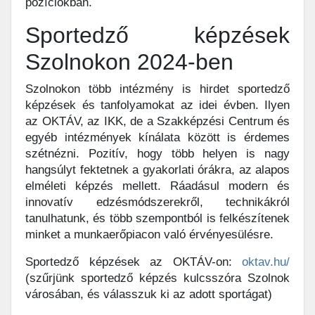
pozíciókban.
Sportedző képzések
Szolnokon 2024-ben
Szolnokon több intézmény is hirdet sportedző
képzések és tanfolyamokat az idei évben. Ilyen
az OKTÁV, az IKK, de a Szakképzési Centrum és
egyéb intézmények kínálata között is érdemes
szétnézni. Pozitív, hogy több helyen is nagy
hangsúlyt fektetnek a gyakorlati órákra, az alapos
elméleti képzés mellett. Ráadásul modern és
innovatív edzésmódszerekről, technikákról
tanulhatunk, és több szempontból is felkészítenek
minket a munkaerőpiacon való érvényesülésre.
Sportedző képzések az OKTÁV-on:
oktav.hu/
(szűrjünk sportedző képzés kulcsszóra Szolnok
városában, és válasszuk ki az adott sportágat)