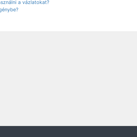
ználni a vázlatokat?
igénybe?