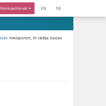
Munkaadóknak
EN
DE
tések
menüpontot, itt találja összes