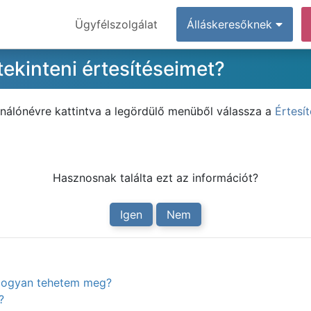
Ügyfélszolgálat
Álláskeresőknek
ekinteni értesítéseimet?
ználónévre kattintva a legördülő menüből válassza a
Értesí
Hasznosnak találta ezt az információt?
Igen
Nem
. Hogyan tehetem meg?
?