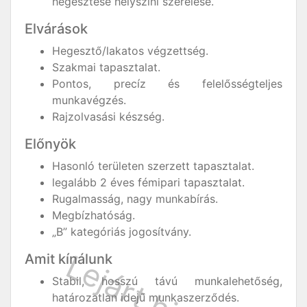
hegesztése helyszíni szerelése.
Elvárások
Hegesztő/lakatos végzettség.
Szakmai tapasztalat.
Pontos, precíz és felelősségteljes
munkavégzés.
Rajzolvasási készség.
Előnyök
Hasonló területen szerzett tapasztalat.
legalább 2 éves fémipari tapasztalat.
Rugalmasság, nagy munkabírás.
Megbízhatóság.
„B” kategóriás jogosítvány.
Amit kínálunk
Stabil, hosszú távú munkalehetőség,
határozatlan idejű munkaszerződés.