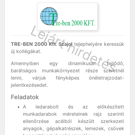
TRE-BEN 2000 Kft. Szajol
telephelyére keressük
új kollégákat.
Amennyiben egy dinamikusan fejlődő,
barátságos munkakörnyezet része szeretnél
lenni, várjuk fényképes önéletrajzodat-
jelentkezésedet.
Feladatok
A ledarabolt és az előkészített
munkadarabok méreteinek rajz szerinti
ellenőrzése acélból készült szerkezeti
anyagok, gépalkatrészek, lemezek, csövek