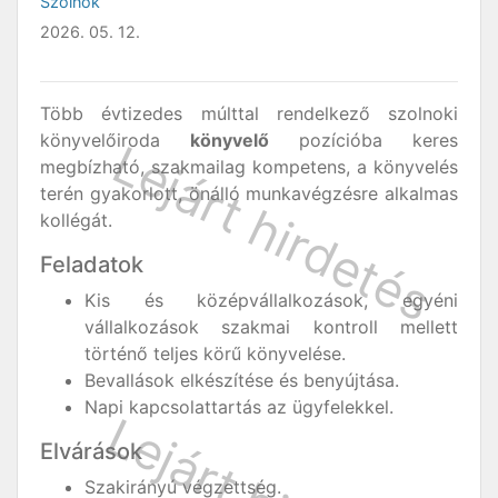
Szolnok
2026. 05. 12.
Több évtizedes múlttal rendelkező szolnoki
könyvelőiroda
könyvelő
pozícióba keres
megbízható, szakmailag kompetens, a könyvelés
terén gyakorlott, önálló munkavégzésre alkalmas
kollégát.
Feladatok
Kis és középvállalkozások, egyéni
vállalkozások szakmai kontroll mellett
történő teljes körű könyvelése.
Bevallások elkészítése és benyújtása.
Napi kapcsolattartás az ügyfelekkel.
Elvárások
Szakirányú végzettség.