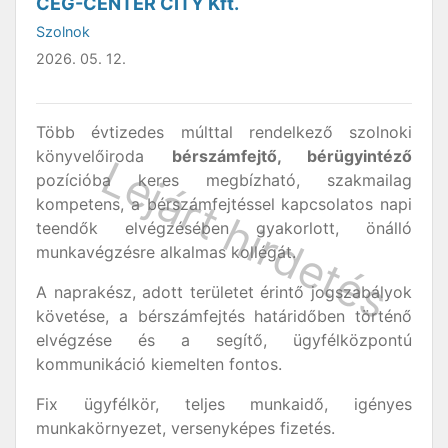
CÉG-CENTER CITY Kft.
Szolnok
2026. 05. 12.
Több évtizedes múlttal rendelkező szolnoki
könyvelőiroda
bérszámfejtő, bérügyintéző
pozícióba keres megbízható, szakmailag
kompetens, a bérszámfejtéssel kapcsolatos napi
teendők elvégzésében gyakorlott, önálló
munkavégzésre alkalmas kollégát.
A naprakész, adott területet érintő jogszabályok
követése, a bérszámfejtés határidőben történő
elvégzése és a segítő, ügyfélközpontú
kommunikáció kiemelten fontos.
Fix ügyfélkör, teljes munkaidő, igényes
munkakörnyezet, versenyképes fizetés.