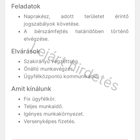
Feladatok
Naprakész, adott területet érintő
jogszabályok követése.
A bérszámfejtés határidőben történő
elvégzése.
Elvárások
Szakirányú végzettség.
Önálló munkavégzés.
Ügyfélközpontú kommunikáció.
Amit kínálunk
Fix ügyfélkör.
Teljes munkaidő.
Igényes munkakörnyezet.
Versenyképes fizetés.