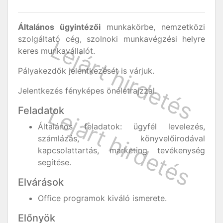
Általános ügyintézői
munkakörbe, nemzetközi
szolgáltató cég, szolnoki munkavégzési helyre
keres munkavállalót.
Pályakezdők jelentkezését is várjuk.
Jelentkezés fényképes önéletrajzzal.
Feladatok
Általános feladatok: ügyfél levelezés,
számlázás, könyvelőirodával
kapcsolattartás, marketing tevékenység
segítése.
Elvárások
Office programok kiváló ismerete.
Előnyök