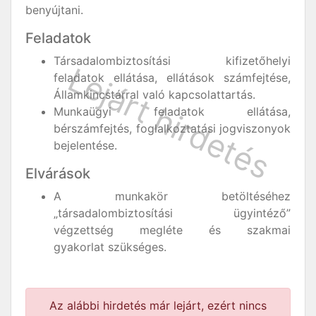
benyújtani.
Feladatok
Társadalombiztosítási kifizetőhelyi
feladatok ellátása, ellátások számfejtése,
Államkincstárral való kapcsolattartás.
Munkaügyi feladatok ellátása,
bérszámfejtés, foglalkoztatási jogviszonyok
bejelentése.
Elvárások
A munkakör betöltéséhez
„társadalombiztosítási ügyintéző”
végzettség megléte és szakmai
gyakorlat szükséges.
Az alábbi hirdetés már lejárt, ezért nincs