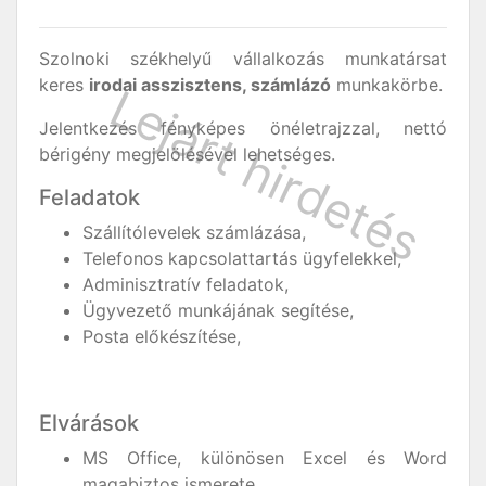
Szolnoki székhelyű vállalkozás munkatársat
keres
irodai asszisztens, számlázó
munkakörbe.
Jelentkezés fényképes önéletrajzzal, nettó
bérigény megjelölésével lehetséges.
Feladatok
Szállítólevelek számlázása,
Telefonos kapcsolattartás ügyfelekkel,
Adminisztratív feladatok,
Ügyvezető munkájának segítése,
Posta előkészítése,
Elvárások
MS Office, különösen Excel és Word
magabiztos ismerete,