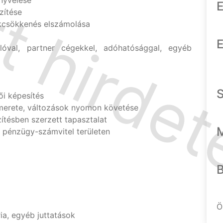
önyvelése
E
zítése
ékcsökkenés elszámolása
E
lóval, partner cégekkel, adóhatósággal, egyéb
ői képesítés
merete, változások nyomon követése
tésben szerzett tapasztalat
 pénzügy-számvitel területen
Ö
ia, egyéb juttatások