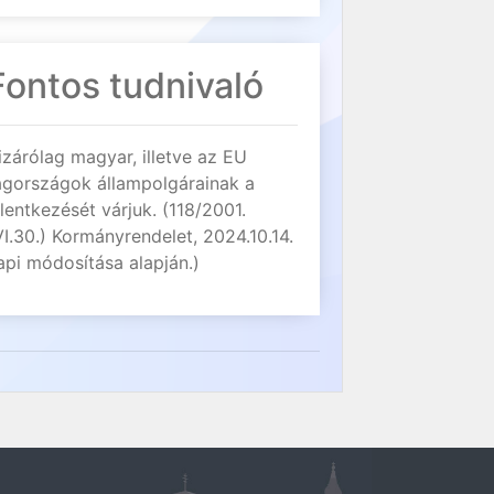
Fontos tudnivaló
izárólag magyar, illetve az EU
agországok állampolgárainak a
elentkezését várjuk. (118/2001.
VI.30.) Kormányrendelet, 2024.10.14.
api módosítása alapján.)