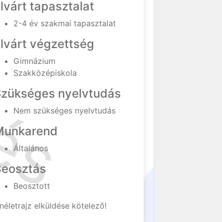
lvárt tapasztalat
2-4 év szakmai tapasztalat
lvárt végzettség
Gimnázium
Szakközépiskola
Szükséges nyelvtudás
Nem szükséges nyelvtudás
Munkarend
Általános
Beosztás
Beosztott
néletrajz elküldése kötelező!