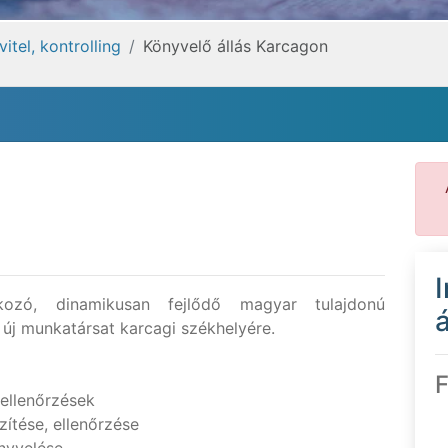
tel, kontrolling
Könyvelő állás Karcagon
n
kozó, dinamikusan fejlődő magyar tulajdonú
á
 új munkatársat karcagi székhelyére.
F
 ellenőrzések
ítése, ellenőrzése