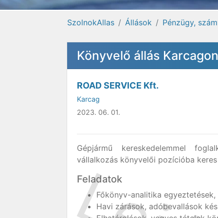
SzolnokAllas
Állások
Pénzügy, számvi
Könyvelő állás Karcago
ROAD SERVICE Kft.
Karcag
2023. 06. 01.
Gépjármű kereskedelemmel foglal
vállalkozás könyvelői pozícióba keres
Feladatok
Főkönyv-analitika egyeztetések,
Havi zárások, adóbevallások kész