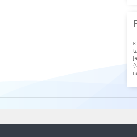
K
t
j
(
n