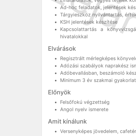
Elhatárolások, vegyes tételek k
Ad-hoc feladatok, jelentések kés
Tárgyieszköz nyilvántartás, ért
KSH jelentések készítése
Kapcsolattartás a könyvvizsgá
hivatalokkal
Elvárások
Regisztrált mérlegképes könyvel
Adózási szabályok naprakész is
Adóbevallásban, beszámoló készí
Minimum 3 év szakmai gyakorlat
Előnyök
Felsőfokú végzettség
Angol nyelv ismerete
Amit kínálunk
Versenyképes jövedelem, cafetér