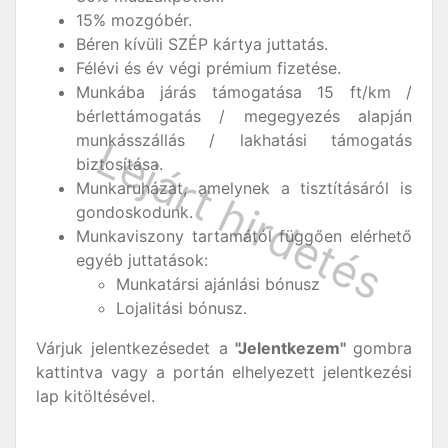
15% mozgóbér.
Béren kívüli SZÉP kártya juttatás.
Félévi és év végi prémium fizetése.
Munkába járás támogatása 15 ft/km /
bérlettámogatás / megegyezés alapján
munkásszállás / lakhatási támogatás
biztosítása.
Munkaruházat, amelynek a tisztításáról is
gondoskodunk.
Munkaviszony tartamától függően elérhető
egyéb juttatások:
Munkatársi ajánlási bónusz
Lojalitási bónusz.
Várjuk jelentkezésedet a
"Jelentkezem"
gombra
kattintva vagy a portán elhelyezett jelentkezési
lap kitöltésével.