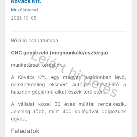
Kovács Kft.
Mezőkövesd
2021. 10. 05.
Bővülő csapatunkba
CNC gépkezelő (megmunkáló/eszterga)
munkatársat keresünk.
A Kovács Kft., egy magyar tulajdonban lévő,
nemzetközileg elismert autóipari beszállító a
hasznon gépjármű alkatrészek területén.
A vállalat közel 30 éves múlttal rendelkezik.
Jelenleg több, mint 400 kollégával dolgozunk
együtt.
Feladatok