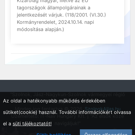
Kizárólag magyar, illetve az EU
tagországok állampolgárainak a
jelentkezését várjuk. (118/2001. (VI.30.)
Kormányrendelet, 2024.10.14. napi
módosítása alapján.)
"Szolnok, Jász-Nagykun-Szolnok vármegyei régió
Az oldal a hatékonyabb működés érdekében
állásportálja"
Minden jog fentartva © 2026.
SzolnokAllas.hu
sütiket(cookie) használ. További információkért olvassa
Üzemeltető: IT-Nav Hungary Kft. | "Az elsők közé
navigáljuk!"
el a
süti tájékoztatót!