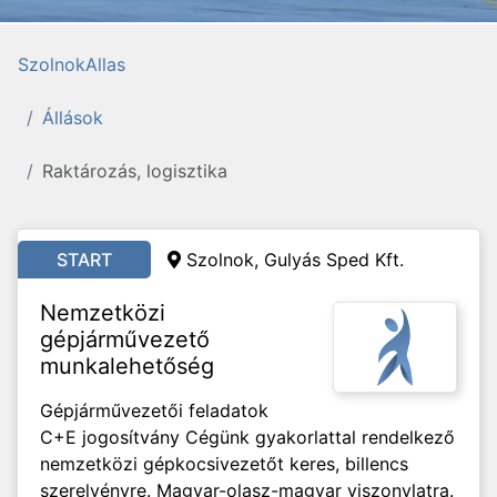
SzolnokAllas
Állások
Raktározás, logisztika
START
Szolnok,
Gulyás Sped Kft.
Nemzetközi
gépjárművezető
munkalehetőség
Gépjárművezetői feladatok
C+E jogosítvány Cégünk gyakorlattal rendelkező
nemzetközi gépkocsivezetőt keres, billencs
szerelvényre. Magyar-olasz-magyar viszonylatra.