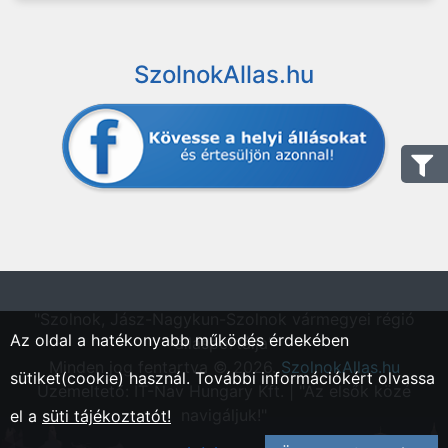
SzolnokAllas.hu
"Szolnok, Jász-Nagykun-Szolnok vármegyei régió
Az oldal a hatékonyabb működés érdekében
állásportálja"
Minden jog fentartva © 2026.
SzolnokAllas.hu
sütiket(cookie) használ. További információkért olvassa
Üzemeltető: IT-Nav Hungary Kft. | "Az elsők közé
navigáljuk!"
el a
süti tájékoztatót!