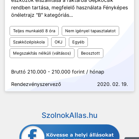
eszközök elszállítása a raktárba Gépkocsik
rendben tartása, megfelelő használata Fényképes
önéletrajz "B" kategóriás...
Teljes munkaidő 8 óra
Nem igényel tapasztalatot
Szakközépiskola
OKJ
Egyéb
Megszakítás nélküli (váltásos)
Beosztott
Bruttó 210.000 - 210.000 forint / hónap
Rendezvényszervező
2020. 02. 19.
SzolnokAllas.hu