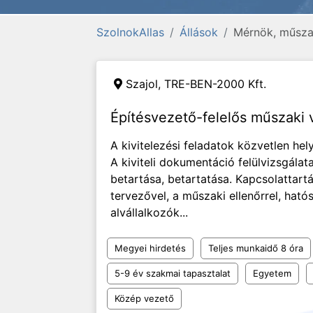
SzolnokAllas
Állások
Mérnök, műszak
Szajol,
TRE-BEN-2000 Kft.
Építésvezető-felelős műszaki v
A kivitelezési feladatok közvetlen hely
A kiviteli dokumentáció felülvizsgálat
betartása, betartatása. Kapcsolattart
tervezővel, a műszaki ellenőrrel, ható
alvállalkozók...
Megyei hirdetés
Teljes munkaidő 8 óra
5-9 év szakmai tapasztalat
Egyetem
Közép vezető