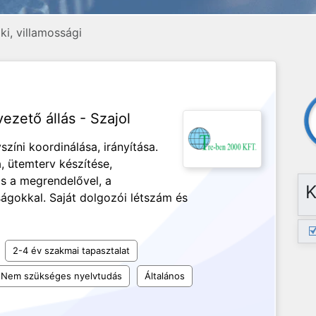
i, villamossági
ezető állás - Szajol
színi koordinálása, irányítása.
a, ütemterv készítése,
ás a megrendelővel, a
K
ságokkal. Saját dolgozói létszám és
2-4 év szakmai tapasztalat
Nem szükséges nyelvtudás
Általános