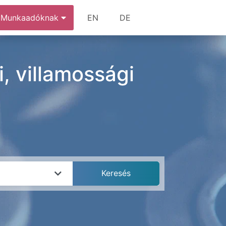
Munkaadóknak
EN
DE
, villamossági