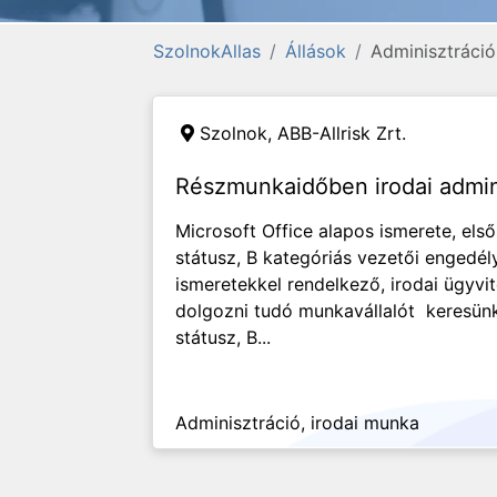
SzolnokAllas
Állások
Adminisztráció
Szolnok,
ABB-Allrisk Zrt.
Részmunkaidőben irodai admin
Microsoft Office alapos ismerete, els
státusz, B kategóriás vezetői engedé
ismeretekkel rendelkező, irodai ügyvit
dolgozni tudó munkavállalót keresün
státusz, B...
Adminisztráció, irodai munka