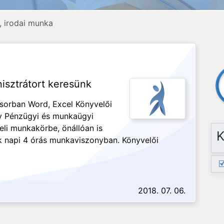
, irodai munka
isztrátort keresünk
ősorban Word, Excel Könyvelői
ly Pénzügyi és munkaügyi
eli munkakörbe, önállóan is
K
k napi 4 órás munkaviszonyban. Könyvelői
2018. 07. 06.